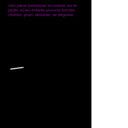
Une pièce lumineuse et ouverte sur le
jardin où les enfants peuvent bricoler,
chanter, jouer, dessiner, se déguiser...