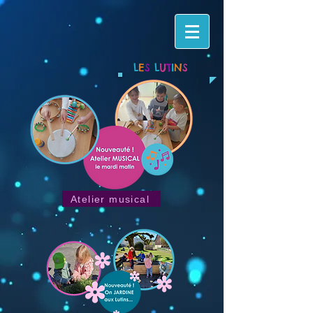
L
E
S
L
U
T
I
N
S
Atelier musical